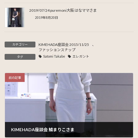
2019/07/24 puremoni大阪 はなママさま
2019年8月20日
KIMEHADA座談会 2015/11/25
、
カテゴリー
ファッションスナップ
Satomi Takabe
エレガント
タグ
前の記事
KIMEHADA座談会 鯖まりこさま