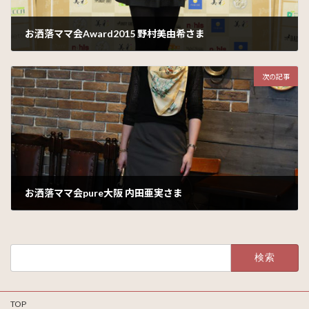
お洒落ママ会Award2015 野村美由希さま
2016年2月5日
次の記事
お洒落ママ会pure大阪 内田亜実さま
2016年3月15日
検
索:
TOP