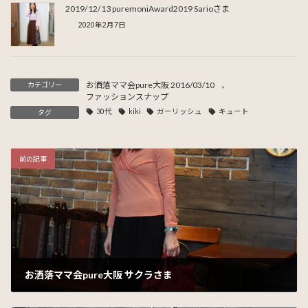
2019/12/13 puremoniAward2019 Sarioさま
2020年2月7日
お洒落ママ会pure大阪 2016/03/10
、
カテゴリー
ファッションスナップ
30代
kiki
ガーリッシュ
キュート
タグ
前の記事
お洒落ママ会pure大阪 サクラさま
2016年4月1日