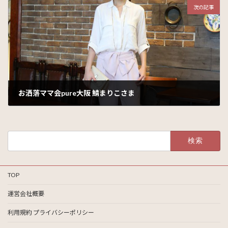
次の記事
お洒落ママ会pure大阪 鯖まりこさま
2016年4月5日
検
索:
TOP
運営会社概要
利用規約 プライバシーポリシー