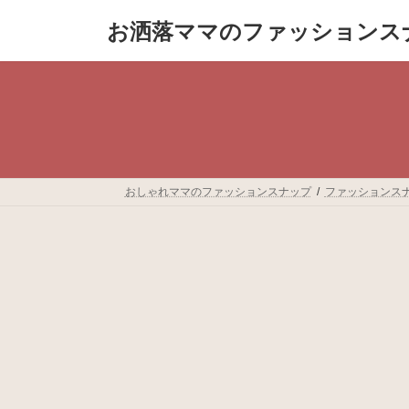
コ
ナ
お洒落ママのファッションス
ン
ビ
テ
ゲ
ン
ー
ツ
シ
へ
ョ
ス
ン
キ
に
ッ
移
プ
動
おしゃれママのファッションスナップ
ファッションス