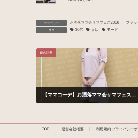
お洒落ママ会サマフェス2016
、
ファッ
カテゴリー
30代
まゆ
モード
タグ
前の記事
【ママコーデ】お洒落ママ会サマフェス2016 meruさま
2016年7月25日
TOP
運営会社概要
利用規約 プライバシー