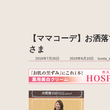
【ママコーデ】お洒落マ
さま
最
2016年7月26日
2019年6月10日
luxsta
終
更
新
日
時
: