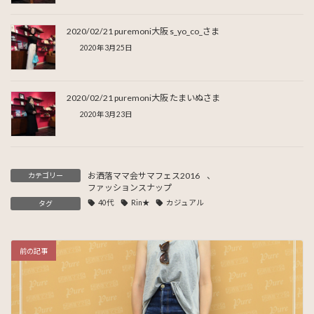
2020/02/21 puremoni大阪 s_yo_co_さま
2020年3月25日
2020/02/21 puremoni大阪 たまいぬさま
2020年3月23日
お洒落ママ会サマフェス2016
、
カテゴリー
ファッションスナップ
40代
Rin★
カジュアル
タグ
前の記事