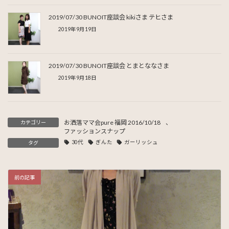
2019/07/30 BUNOIT座談会 kikiさま テヒさま
2019年9月19日
2019/07/30 BUNOIT座談会 とまとななさま
2019年9月18日
お洒落ママ会pure 福岡 2016/10/18
、
カテゴリー
ファッションスナップ
30代
ぎんた
ガーリッシュ
タグ
前の記事