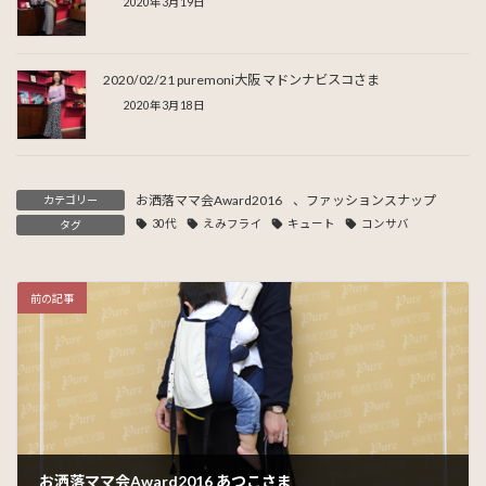
2020年3月19日
2020/02/21 puremoni大阪 マドンナビスコさま
2020年3月18日
お洒落ママ会Award2016
、
ファッションスナップ
カテゴリー
30代
えみフライ
キュート
コンサバ
タグ
前の記事
お洒落ママ会Award2016 あつこさま