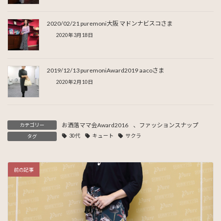
2020/02/21 puremoni大阪 マドンナビスコさま
2020年3月18日
2019/12/13 puremoniAward2019 aacoさま
2020年2月10日
お洒落ママ会Award2016
、
ファッションスナップ
カテゴリー
30代
キュート
サクラ
タグ
前の記事