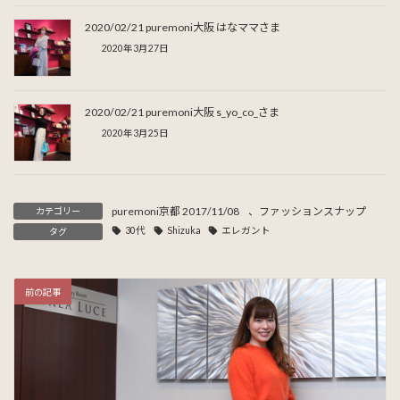
2020/02/21 puremoni大阪 はなママさま
2020年3月27日
2020/02/21 puremoni大阪 s_yo_co_さま
2020年3月25日
puremoni京都 2017/11/08
、
ファッションスナップ
カテゴリー
30代
Shizuka
エレガント
タグ
前の記事