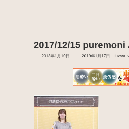
2017/12/15 purem
最
2018年1月10日
2019年1月17日
luxsta
終
更
新
日
時
: