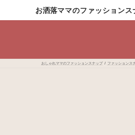
コ
ナ
お洒落ママのファッションス
ン
ビ
テ
ゲ
ン
ー
ツ
シ
へ
ョ
ス
ン
キ
に
ッ
移
プ
動
おしゃれママのファッションスナップ
ファッションス