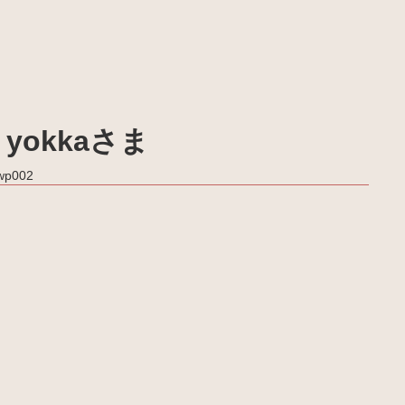
yokkaさま
_wp002