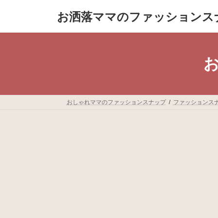
コ
ナ
お洒落ママのファッションス
ン
ビ
テ
ゲ
ン
ー
ツ
シ
へ
ョ
お
ス
ン
キ
に
ッ
移
プ
動
おしゃれママのファッションスナップ
ファッションス