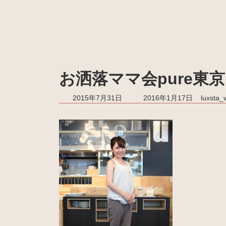
お洒落ママ会pure東京 
最
2015年7月31日
2016年1月17日
luxsta
終
更
新
日
時
: