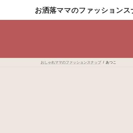
コ
ナ
お洒落ママのファッションス
ン
ビ
テ
ゲ
ン
ー
ツ
シ
へ
ョ
ス
ン
キ
に
ッ
移
プ
動
おしゃれママのファッションスナップ
あつこ