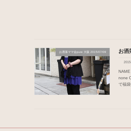
お洒
お洒落ママ会pure 大阪 2015/07/09
201
NAME 
none
で福袋