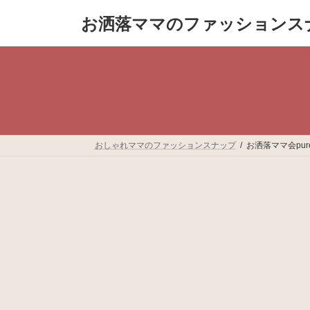
コ
ナ
お洒落ママのファッションス
ン
ビ
テ
ゲ
ン
ー
ツ
シ
へ
ョ
ス
ン
キ
に
ッ
移
プ
動
おしゃれママのファッションスナップ
お洒落ママ会pur