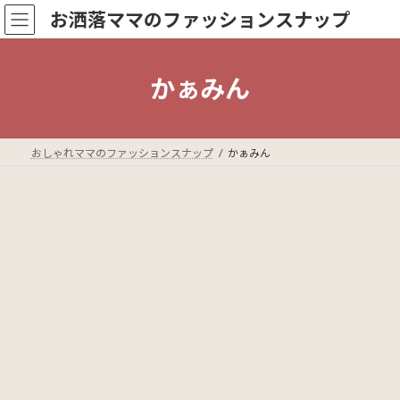
コ
ナ
お洒落ママのファッションスナップ
ン
ビ
テ
ゲ
ン
ー
ツ
シ
かぁみん
へ
ョ
ス
ン
キ
に
ッ
移
おしゃれママのファッションスナップ
かぁみん
プ
動