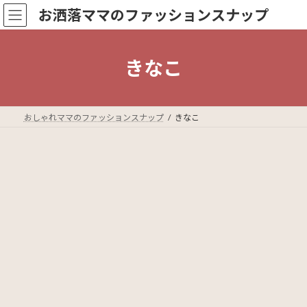
コ
ナ
お洒落ママのファッションスナップ
ン
ビ
テ
ゲ
ン
ー
ツ
シ
きなこ
へ
ョ
ス
ン
キ
に
ッ
移
おしゃれママのファッションスナップ
きなこ
プ
動