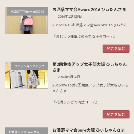
お洒落ママ会Award2016 ひぃたんさま
お洒落ママ会Award2016
2016年12月29日
2016/11/18 お洒落ママ会Award2016 ひぃたん
『おじょう様風ほめられ女子会コーデ』
続きを読む
第2回免疫アップ女子部大阪 ひぃちゃん
ファッションスナップ
さま
2016年9月26日
2016/09/16 第2回免疫アップ女子部大阪 ひぃち
ゃんさま
『花柄ワンピで清楚コーデ』
続きを読む
お洒落ママ会pure大阪 ひぃちゃんさま
お洒落ママ会pure 大阪