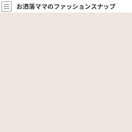
コ
ナ
お洒落ママのファッションスナップ
ン
ビ
テ
ゲ
ン
ー
ツ
シ
へ
ョ
ス
ン
キ
に
ッ
移
プ
動