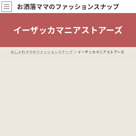
コ
ナ
お洒落ママのファッションスナップ
ン
ビ
テ
ゲ
ン
ー
ツ
シ
イーザッカマニアストアーズ
へ
ョ
ス
ン
キ
に
ッ
移
おしゃれママのファッションスナップ
イーザッカマニアストアーズ
プ
動