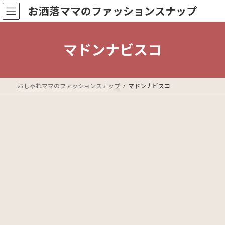
コ
ナ
お洒落ママのファッションスナップ
ン
ビ
テ
ゲ
ン
ー
ツ
シ
マドンナビスコ
へ
ョ
ス
ン
キ
に
ッ
移
おしゃれママのファッションスナップ
マドンナビスコ
プ
動