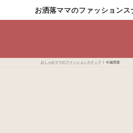
コ
ナ
お洒落ママのファッションス
ン
ビ
テ
ゲ
ン
ー
ツ
シ
へ
ョ
ス
ン
キ
に
ッ
移
プ
動
おしゃれママのファッションスナップ
今城理菜