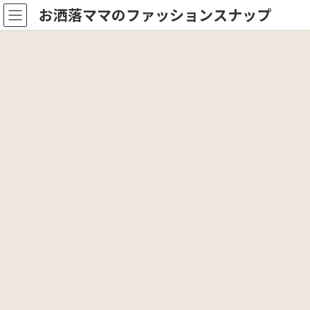
コ
ナ
お洒落ママのファッションスナップ
ン
ビ
テ
ゲ
ン
ー
ツ
シ
へ
ョ
ス
ン
キ
に
ッ
移
プ
動