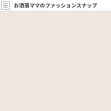
コ
ナ
お洒落ママのファッションスナップ
ン
ビ
テ
ゲ
ン
ー
ツ
シ
へ
ョ
ス
ン
キ
に
ッ
移
プ
動