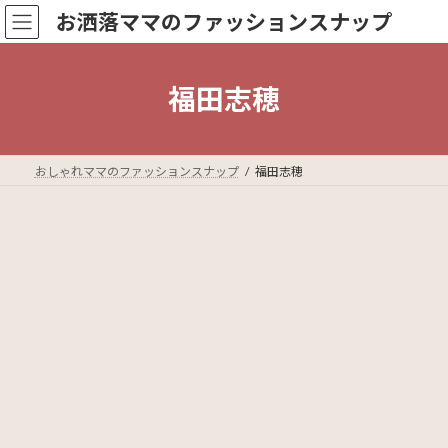
コ
ナ
お洒落ママのファッションスナップ
ン
ビ
テ
ゲ
ン
ー
ツ
シ
福田志穂
へ
ョ
ス
ン
キ
に
ッ
移
おしゃれママのファッションスナップ
福田志穂
プ
動