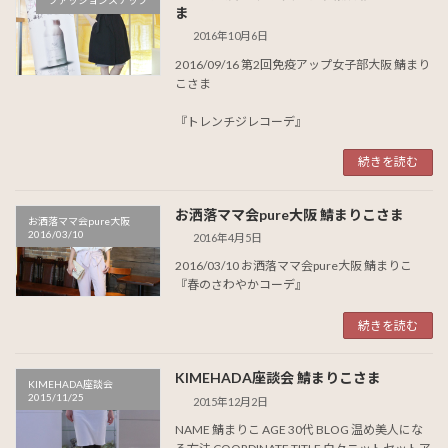
ま
2016年10月6日
2016/09/16 第2回免疫アップ女子部大阪 鯖まり
こさま
『トレンチジレコーデ』
続きを読む
お洒落ママ会pure大阪 鯖まりこさま
お洒落ママ会pure大阪
2016/03/10
2016年4月5日
2016/03/10 お洒落ママ会pure大阪 鯖まりこ
『春のさわやかコーデ』
続きを読む
KIMEHADA座談会 鯖まりこさま
KIMEHADA座談会
2015/11/25
2015年12月2日
NAME 鯖まりこ AGE 30代 BLOG 温め美人にな