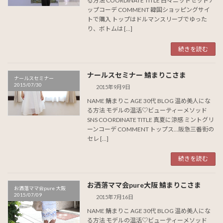
る方法 COORDINATE TITLE 白々ニットセットア
ップコーデ COMMENT 韓国ショッピングサイ
トで購入 トップはドルマンスリーブでゆった
り、ボトムは […]
続きを読む
ナールスセミナー 鯖まりこさま
ナールスセミナー
2015/07/30
2015年9月9日
NAME 鯖まりこ AGE 30代 BLOG 温め美人にな
る方法 モデルの温活♡ビューティーメソッド
SNS COORDINATE TITLE 真夏に涼感 ミントグリ
ーンコーデ COMMENT トップス…阪急三番街の
セレ […]
続きを読む
お洒落ママ会pure大阪 鯖まりこさま
お洒落ママ会pure 大阪
2015/07/09
2015年7月16日
NAME 鯖まりこ AGE 30代 BLOG 温め美人にな
る方法 モデルの温活♡ビューティーメソッド