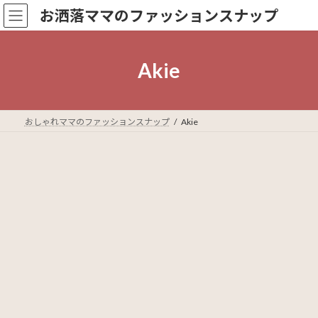
コ
ナ
お洒落ママのファッションスナップ
ン
ビ
テ
ゲ
ン
ー
ツ
シ
Akie
へ
ョ
ス
ン
キ
に
ッ
移
おしゃれママのファッションスナップ
Akie
プ
動