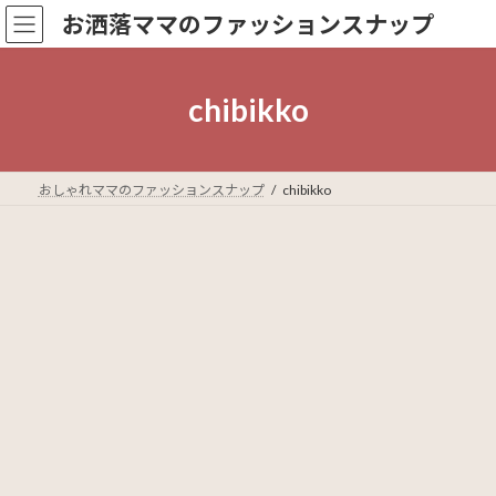
コ
ナ
お洒落ママのファッションスナップ
ン
ビ
テ
ゲ
ン
ー
ツ
シ
chibikko
へ
ョ
ス
ン
キ
に
ッ
移
おしゃれママのファッションスナップ
chibikko
プ
動