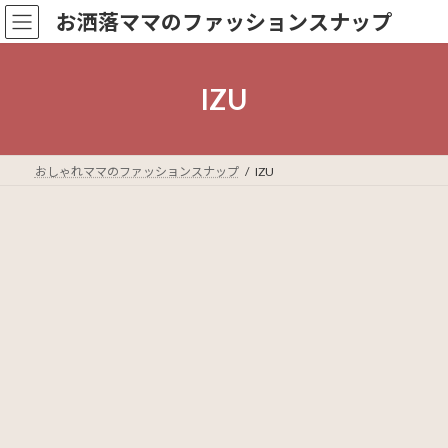
コ
ナ
お洒落ママのファッションスナップ
ン
ビ
テ
ゲ
ン
ー
ツ
シ
IZU
へ
ョ
ス
ン
キ
に
ッ
移
おしゃれママのファッションスナップ
IZU
プ
動