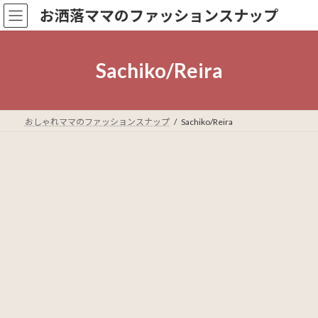
コ
ナ
お洒落ママのファッションスナップ
ン
ビ
テ
ゲ
ン
ー
ツ
シ
Sachiko/Reira
へ
ョ
ス
ン
キ
に
ッ
移
おしゃれママのファッションスナップ
Sachiko/Reira
プ
動