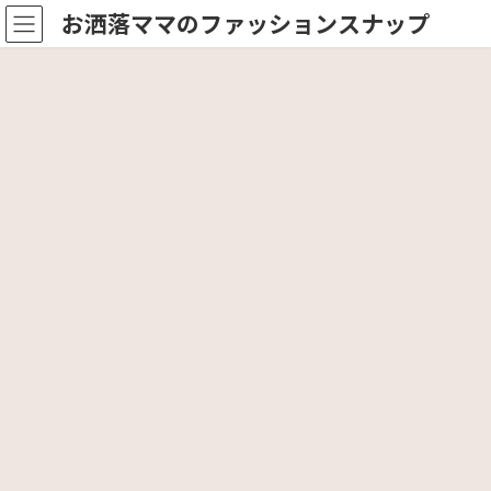
コ
ナ
お洒落ママのファッションスナップ
ン
ビ
テ
ゲ
ン
ー
ツ
シ
へ
ョ
ス
ン
キ
に
ッ
移
プ
動