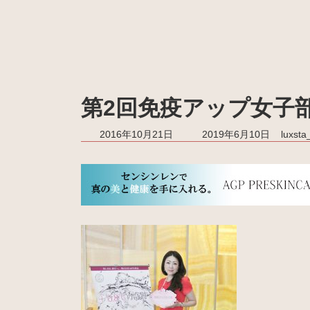
第2回免疫アップ女子
最
2016年10月21日
2019年6月10日
luxst
終
更
新
日
時
: