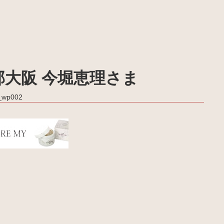
部大阪 今堀恵理さま
a_wp002