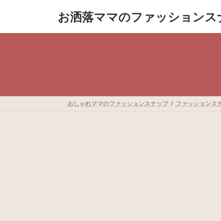
コ
ナ
お洒落ママのファッションス
ン
ビ
テ
ゲ
ン
ー
ツ
シ
へ
ョ
ス
ン
キ
に
ッ
移
プ
動
おしゃれママのファッションスナップ
ファッションス