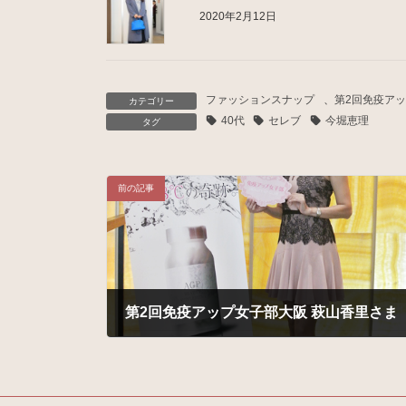
2020年2月12日
ファッションスナップ
、
第2回免疫アップ
カテゴリー
40代
セレブ
今堀恵理
タグ
前の記事
第2回免疫アップ女子部大阪 萩山香里さま
2016年10月20日