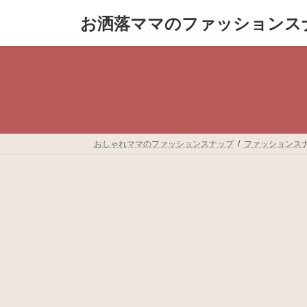
コ
ナ
お洒落ママのファッションス
ン
ビ
テ
ゲ
ン
ー
ツ
シ
へ
ョ
ス
ン
キ
に
ッ
移
プ
動
おしゃれママのファッションスナップ
ファッションス