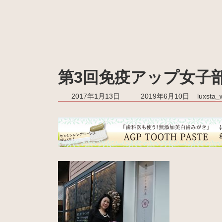
第3回免疫アップ女子
最
2017年1月13日
2019年6月10日
luxsta
終
更
新
日
時
: