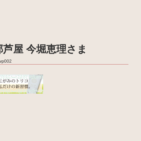
部芦屋 今堀恵理さま
_wp002