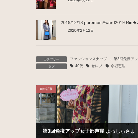
2020年3月20日
2019/12/13 puremoniAward2019 Ri
2020年2月12日
ファッションスナップ
、
第3回免疫アップ女
カテゴリー
40代
セレブ
今堀恵理
タグ
前の記事
第3回免疫アップ女子部芦屋 よっしぃさま