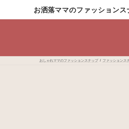
コ
ナ
お洒落ママのファッションス
ン
ビ
テ
ゲ
ン
ー
ツ
シ
へ
ョ
ス
ン
キ
に
ッ
移
プ
動
おしゃれママのファッションスナップ
ファッションス