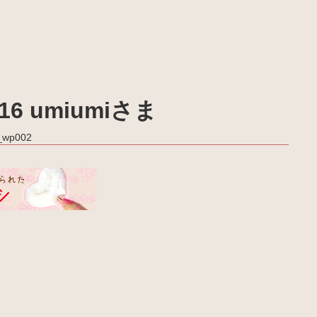
6 umiumiさま
a_wp002