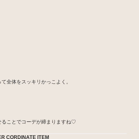
って全体をスッキリかっこよく。
せることでコーデが締まりますね♡
ER CORDINATE ITEM