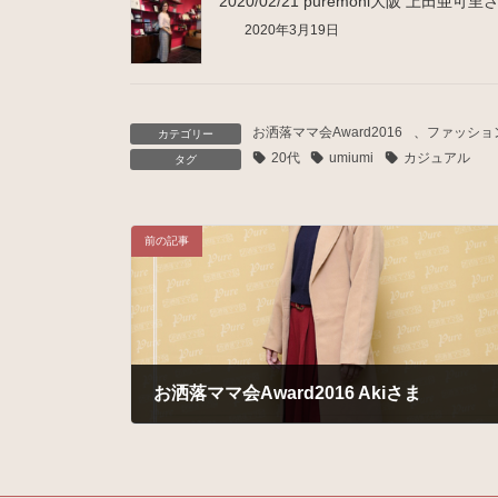
2020/02/21 puremoni大阪 上田亜可里
2020年3月19日
お洒落ママ会Award2016
、
ファッショ
カテゴリー
20代
umiumi
カジュアル
タグ
前の記事
お洒落ママ会Award2016 Akiさま
2016年12月12日