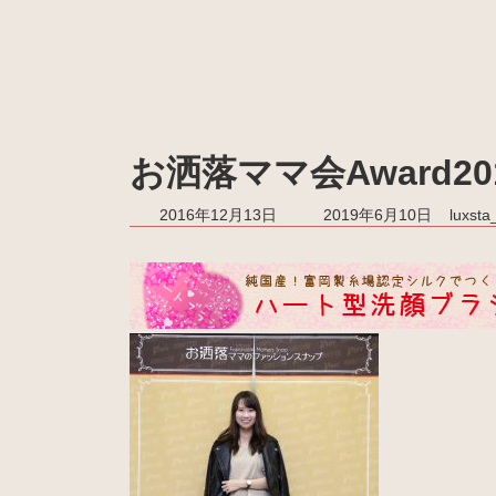
お洒落ママ会Award201
最
2016年12月13日
2019年6月10日
luxst
終
更
新
日
時
: